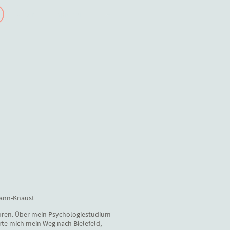
Kosten
Impressum
mann-Knaust
oren. Über mein Psychologiestudium
hrte mich mein Weg nach Bielefeld,