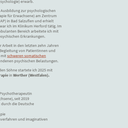
Psychologie) erwarb.
e Ausbildung zur psychologischen
apie für Erwachsene) am Zentrum
AP) in Bad Salzuflen und erhielt
ar ich im Klinikum Herford tätig. Im
bulanten Bereich arbeitete ich mit
psychischen Erkrankungen.
 Arbeit in den letzten zehn Jahren
 Begleitung von Patientinnen und
 mit
schweren somatischen
ndenen psychischen Belastungen.
den Söhne startete ich 2025 mit
rapie
in
Werther (Westfalen).
 Psychotherapeutin
chsene), seit 2019
 durch die Deutsche
pie
sverfahren und imaginativen